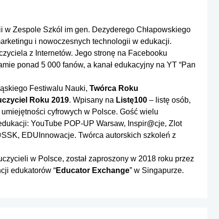
i w Zespole Szkól im gen. Dezyderego Chłapowskiego
rketingu i nowoczesnych technologii w edukacji.
zyciela z Internetów. Jego stronę na Facebooku
ramie ponad 5 000 fanów, a kanał edukacyjny na YT “Pan
ąskiego Festiwalu Nauki,
Twórca Roku
czyciel Roku 2019
. Wpisany na
Listę100
– listę osób,
u umiejętności cyfrowych w Polsce. Gość wielu
 edukacji: YouTube POP-UP Warsaw, Inspir@cje, Zlot
@SSK, EDUInnowacje. Twórca autorskich szkoleń z
uczycieli w Polsce, został zaproszony w 2018 roku przez
cji edukatorów “
Educator Exchange
” w Singapurze.