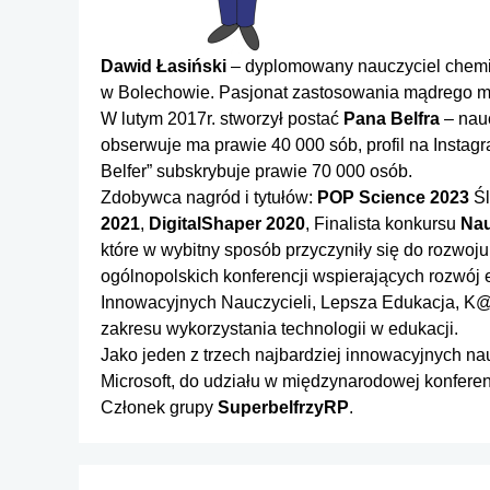
Dawid Łasiński
– dyplomowany nauczyciel chemi
w Bolechowie. Pasjonat zastosowania mądrego ma
W lutym 2017r. stworzył postać
Pana Belfra
– nauc
obserwuje ma prawie 40 000 sób, profil na Instag
Belfer” subskrybuje prawie 70 000 osób.
Zdobywca nagród i tytułów:
POP Science 2023
Śl
2021
,
DigitalShaper 2020
, Finalista konkursu
Nau
które w wybitny sposób przyczyniły się do rozwoj
ogólnopolskich konferencji wspierających rozwój
Innowacyjnych Nauczycieli, Lepsza Edukacja, K
zakresu wykorzystania technologii w edukacji.
Jako jeden z trzech najbardziej innowacyjnych na
Microsoft, do udziału w międzynarodowej konferen
Członek grupy
SuperbelfrzyRP
.