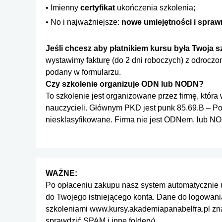
Imienny
certyfikat
ukończenia szkolenia;
No i najważniejsze:
nowe umiejętności i spraw
Jeśli chcesz aby płatnikiem kursu była Twoja s
wystawimy fakturę (do 2 dni roboczych) z odrocz
podany w formularzu.
Czy szkolenie organizuje ODN lub NODN?
To szkolenie jest organizowane przez firmę, któr
nauczycieli. Głównym PKD jest punk 85.69.B – Poz
niesklasyfikowane. Firma nie jest ODNem, lub 
WAŻNE:
Po opłaceniu zakupu nasz system automatycznie ut
do Twojego istniejącego konta. Dane do logowania
szkoleniami
www.kursy.akademiapanabelfra.pl
zna
sprawdzić SPAM i inne foldery).