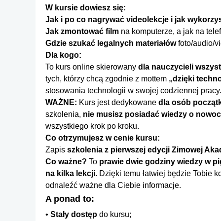
W kursie dowiesz się:
Jak i po co nagrywać videolekcje i jak wykorzy
Jak zmontować film
na komputerze, a jak na telef
Gdzie szukać legalnych materiałów
foto/audio/v
Dla kogo:
To kurs online skierowany
dla nauczycieli wszys
tych, którzy chcą zgodnie z mottem
„dzięki techno
stosowania technologii w swojej codziennej pracy
WAŻNE:
Kurs jest dedykowane
dla osób począt
szkolenia,
nie musisz posiadać wiedzy o nowoc
wszystkiego krok po kroku.
Co otrzymujesz w cenie kursu:
Zapis
szkolenia z pierwszej edycji Zimowej Aka
Co ważne?
To
prawie dwie godziny wiedzy w pi
na kilka lekcji.
Dzięki temu łatwiej będzie Tobie ko
odnaleźć ważne dla Ciebie informacje.
A ponad to:
Stały dostęp
do kursu;