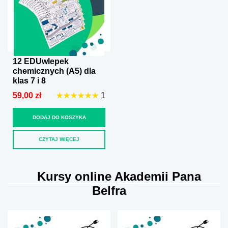
12 EDUwlepek
chemicznych (A5) dla
klas 7 i 8
☆
★
☆
★
☆
★
☆
★
☆
★
☆
★
1
59,00 zł
DODAJ DO KOSZYKA
CZYTAJ WIĘCEJ
Kursy online Akademii Pana
Belfra