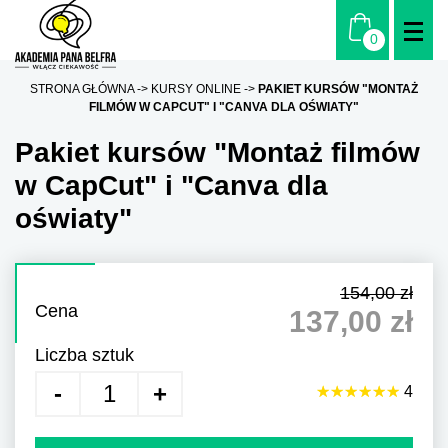
STRONA GŁÓWNA
KURSY ONLINE
PAKIET KURSÓW "MONTAŻ
FILMÓW W CAPCUT" I "CANVA DLA OŚWIATY"
Pakiet kursów "Montaż filmów
w CapCut" i "Canva dla
oświaty"
154,00 zł
Cena
137,00 zł
Liczba sztuk
☆
★
☆
★
☆
★
☆
★
☆
★
☆
★
4