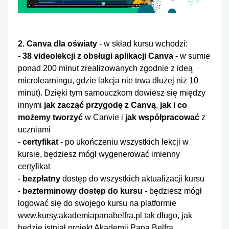
2. Canva dla oświaty
- w skład kursu wchodzi:
- 38 videolekcji z obsługi aplikacji Canva -
w sumie
ponad 200 minut zrealizowanych zgodnie z ideą
microlearningu, gdzie lakcja nie trwa dłużej niż 10
minut). Dzięki tym samouczkom dowiesz się między
innymi
jak zacząć przygodę z Canvą
,
jak i co
możemy tworzyć
w Canvie i
jak współpracować
z
uczniami
-
certyfikat
- po ukończeniu wszystkich lekcji w
kursie, będziesz mógł wygenerować imienny
certyfikat
-
bezpłatny
dostęp do wszystkich aktualizacji kursu
-
bezterminowy dostęp do kursu
- będziesz mógł
logować się do swojego kursu na platformie
www.kursy.akademiapanabelfra.pl
tak długo, jak
będzie istniał projekt Akademii Pana Belfra