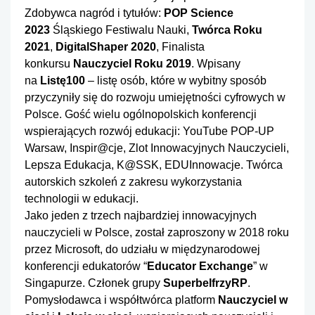
Zdobywca nagród i tytułów:
POP Science
2023
Śląskiego Festiwalu Nauki,
Twórca Roku
2021
,
DigitalShaper 2020
, Finalista
konkursu
Nauczyciel Roku 2019
. Wpisany
na
Listę100
– listę osób, które w wybitny sposób
przyczyniły się do rozwoju umiejętności cyfrowych w
Polsce. Gość wielu ogólnopolskich konferencji
wspierających rozwój edukacji: YouTube POP-UP
Warsaw, Inspir@cje, Zlot Innowacyjnych Nauczycieli,
Lepsza Edukacja, K@SSK, EDUInnowacje. Twórca
autorskich szkoleń z zakresu wykorzystania
technologii w edukacji.
Jako jeden z trzech najbardziej innowacyjnych
nauczycieli w Polsce, został zaproszony w 2018 roku
przez Microsoft, do udziału w międzynarodowej
konferencji edukatorów “
Educator Exchange
” w
Singapurze. Członek grupy
SuperbelfrzyRP
.
Pomysłodawca i współtwórca platform
Nauczyciel w