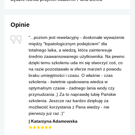
Opinie
"...poziom jest rewelacyjny - doskonałe wyważenie
między "łopatologicznym podejściem" dla
totalnego laika, a wiedzą, która zainteresuje
średnio zaawansowanego użytkownika. Na pewno
dzięki temu szkoleniu uda mi się stworzyć coś, co
na razie pozostawało w sferze marzeń z powodu
braku umiejętności i czasu. O właśnie - czas
szkolenia - świetnie upakowana wiedza w
optymalnym czasie - żadnego lania wody czy
przynudzania ;) Za to naprawdę lubię Pańskie
szkolenia. Jeszcze raz bardzo dziękuję za
możliwość korzystania z Pana wiedzy - nie
pierwszy już raz :)"
Katarzyna Adamowska
☆
★
☆
★
☆
★
☆
★
☆
★
☆
★