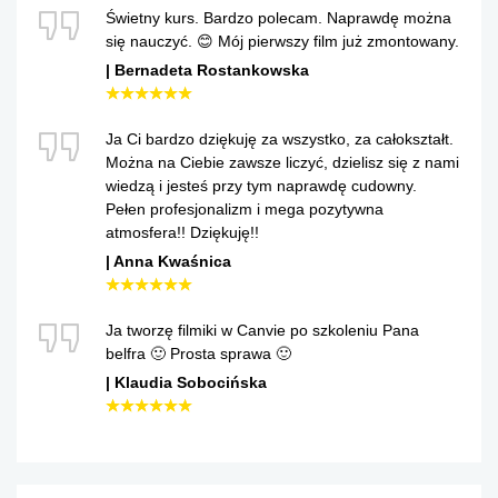
Świetny kurs. Bardzo polecam. Naprawdę można
się nauczyć. 😊 Mój pierwszy film już zmontowany.
Bernadeta Rostankowska
☆
★
☆
★
☆
★
☆
★
☆
★
☆
★
Ja Ci bardzo dziękuję za wszystko, za całokształt.
Można na Ciebie zawsze liczyć, dzielisz się z nami
wiedzą i jesteś przy tym naprawdę cudowny.
Pełen profesjonalizm i mega pozytywna
atmosfera!! Dziękuję!!
Anna Kwaśnica
☆
★
☆
★
☆
★
☆
★
☆
★
☆
★
Ja tworzę filmiki w Canvie po szkoleniu Pana
belfra 🙂 Prosta sprawa 🙂
Klaudia Sobocińska
☆
★
☆
★
☆
★
☆
★
☆
★
☆
★