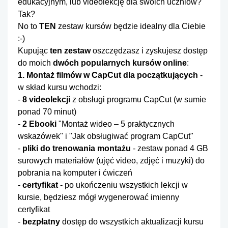
edukacyjnym, lub videolekcję dla swoich uczniów?
Tak?
No to
TEN
zestaw kursów będzie idealny dla Ciebie
:-)
Kupując
ten zestaw
oszczędzasz i zyskujesz dostęp
do moich
dwóch popularnych kursów online
:
1. Montaż filmów w CapCut
dla początkujących
-
w skład kursu wchodzi:
-
8 videolekcji
z obsługi programu CapCut (w sumie
ponad 70 minut)
-
2 Ebooki
"Montaż wideo – 5 praktycznych
wskazówek" i "Jak obsługiwać program CapCut"
-
pliki do trenowania montażu
- zestaw ponad 4 GB
surowych materiałów (ujęć video, zdjęć i muzyki) do
pobrania na komputer i ćwiczeń
-
certyfikat
- po ukończeniu wszystkich lekcji w
kursie, będziesz mógł wygenerować imienny
certyfikat
-
bezpłatny
dostęp do wszystkich aktualizacji kursu